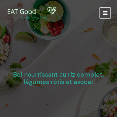
Aller
Navigation
MAIN
au
des
MEN
contenu
articles
Bol nourrissant au riz complet,
légumes rôtis et avocat